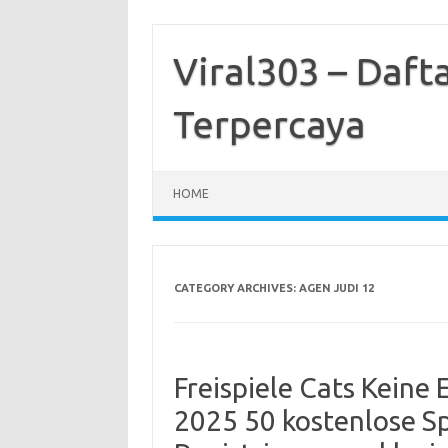
Skip
to
content
Viral303 – Daft
Terpercaya
HOME
CATEGORY ARCHIVES:
AGEN JUDI 12
Freispiele Cats Keine
2025 50 kostenlose Sp