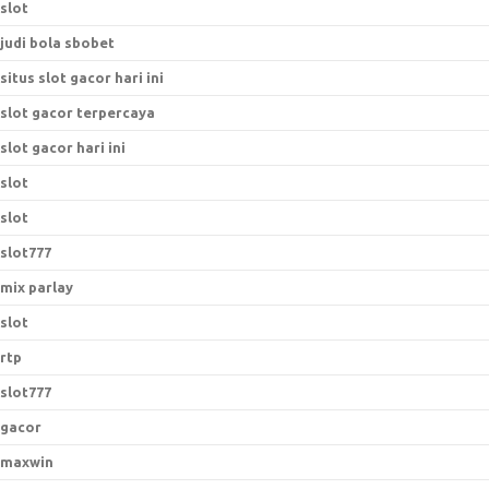
slot
judi bola sbobet
situs slot gacor hari ini
slot gacor terpercaya
slot gacor hari ini
slot
slot
slot777
mix parlay
slot
rtp
slot777
gacor
maxwin