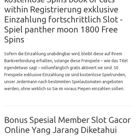
within Registrierung exklusive
Einzahlung fortschrittlich Slot -
Spiel panther moon 1800 Free
Spins
Sofern die Einzahlung unabdingbar wird, bleibt diese auf Ihrem
Bankverbindung erhalten, solange diese Freispiele – wie das Titel
irgendetwas sagt – vollumfänglich gratis aktiviert sie sind. 50
Freispiele exklusive Einzahlung sie sind kostenlose Spielrunden,
unser Jedermann nach bestimmten Spielautomaten angeboten
werden, ohne wirklich so Sie im voraus Piepen einzahlen sollen.
Bonus Spesial Member Slot Gacor
Online Yang Jarang Diketahui