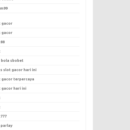
am99
t gacor
t gacor
t88
t
i bola sbobet
us slot gacor hari ini
t gacor terpercaya
t gacor hari ini
t
t
t777
 parlay