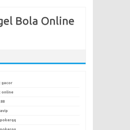
gel Bola Online
t gacor
t online
t88
avip
bpokerqq
bpokerqq