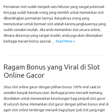
Permainan slot sudah menjadi satu hiburan yang sangat potensial.
Kini juga sudah banyak orang yang memilih untuk memainkan slot
dibandingkan permainan lainnya. Banyaknya orang yang
memutuskan untuk bermain slot adalah karena jangkauannya yang
sudah semakin mudah. Jika anda memainkan slot secara online,
dimana aksesnya yang sangat mudah, anda juga akan dimanjakan
berbagai macam bonus special.…
Read More »
Ragam Bonus yang Viral di Slot
Online Gacor
Situs slot online gacor dengan pilihan bonus 100% viral saat ini
semakin banyak bermunculan. Berbagai promo menarik memang
disediakan untuk menawarkan keuntungan bagi penjudi slot gacor
di seluruh dunia. Memainkan slot gacor dengan pilihan bonus viral di
agen slot online terdengar menarik bagi player judi slot yang ingin