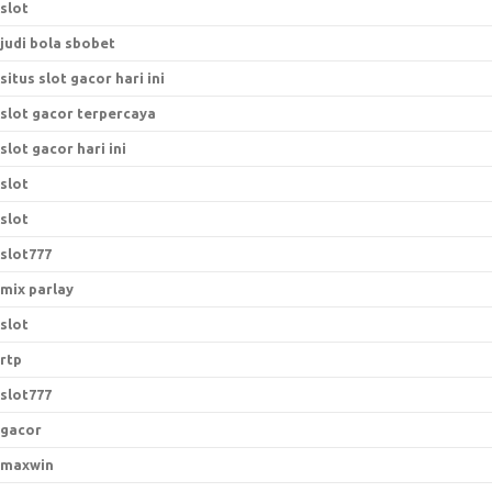
slot
judi bola sbobet
situs slot gacor hari ini
slot gacor terpercaya
slot gacor hari ini
slot
slot
slot777
mix parlay
slot
rtp
slot777
gacor
maxwin