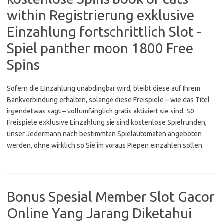
within Registrierung exklusive
Einzahlung fortschrittlich Slot -
Spiel panther moon 1800 Free
Spins
Sofern die Einzahlung unabdingbar wird, bleibt diese auf Ihrem
Bankverbindung erhalten, solange diese Freispiele – wie das Titel
irgendetwas sagt – vollumfänglich gratis aktiviert sie sind. 50
Freispiele exklusive Einzahlung sie sind kostenlose Spielrunden,
unser Jedermann nach bestimmten Spielautomaten angeboten
werden, ohne wirklich so Sie im voraus Piepen einzahlen sollen.
Bonus Spesial Member Slot Gacor
Online Yang Jarang Diketahui