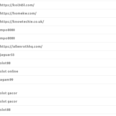
https://koi365l.com/
https://homekw.com/
https://knowtechie.co.uk/
mpo8080
mpo8080
https://allenrothhq.com/
jaguar33
slot88
slot online
agam99
slot gacor
slot gacor
slot88