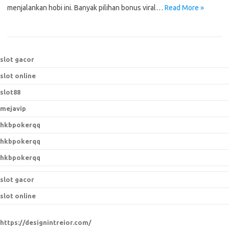
menjalankan hobi ini. Banyak pilihan bonus viral…
Read More »
slot gacor
slot online
slot88
mejavip
hkbpokerqq
hkbpokerqq
hkbpokerqq
slot gacor
slot online
https://designintreior.com/