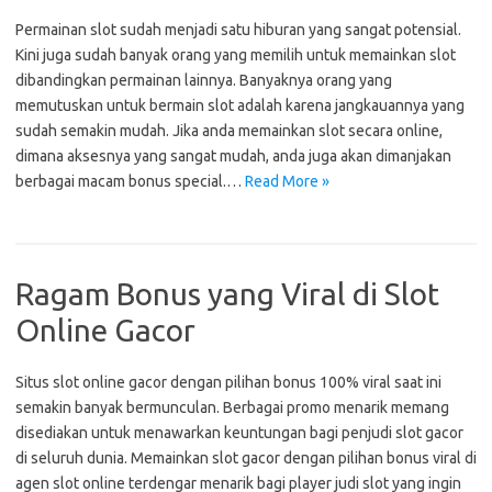
Permainan slot sudah menjadi satu hiburan yang sangat potensial.
Kini juga sudah banyak orang yang memilih untuk memainkan slot
dibandingkan permainan lainnya. Banyaknya orang yang
memutuskan untuk bermain slot adalah karena jangkauannya yang
sudah semakin mudah. Jika anda memainkan slot secara online,
dimana aksesnya yang sangat mudah, anda juga akan dimanjakan
berbagai macam bonus special.…
Read More »
Ragam Bonus yang Viral di Slot
Online Gacor
Situs slot online gacor dengan pilihan bonus 100% viral saat ini
semakin banyak bermunculan. Berbagai promo menarik memang
disediakan untuk menawarkan keuntungan bagi penjudi slot gacor
di seluruh dunia. Memainkan slot gacor dengan pilihan bonus viral di
agen slot online terdengar menarik bagi player judi slot yang ingin