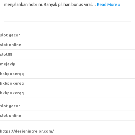
menjalankan hobi ini. Banyak pilihan bonus viral…
Read More »
slot gacor
slot online
slot88
mejavip
hkbpokerqq
hkbpokerqq
hkbpokerqq
slot gacor
slot online
https://designintreior.com/