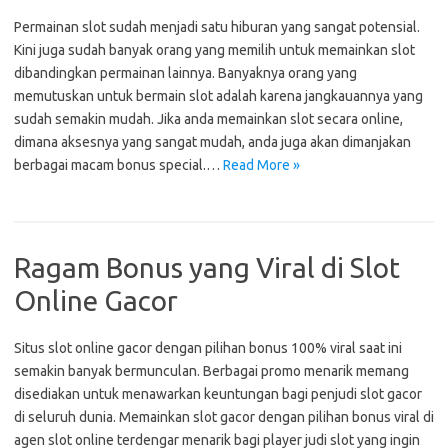
Permainan slot sudah menjadi satu hiburan yang sangat potensial.
Kini juga sudah banyak orang yang memilih untuk memainkan slot
dibandingkan permainan lainnya. Banyaknya orang yang
memutuskan untuk bermain slot adalah karena jangkauannya yang
sudah semakin mudah. Jika anda memainkan slot secara online,
dimana aksesnya yang sangat mudah, anda juga akan dimanjakan
berbagai macam bonus special.…
Read More »
Ragam Bonus yang Viral di Slot
Online Gacor
Situs slot online gacor dengan pilihan bonus 100% viral saat ini
semakin banyak bermunculan. Berbagai promo menarik memang
disediakan untuk menawarkan keuntungan bagi penjudi slot gacor
di seluruh dunia. Memainkan slot gacor dengan pilihan bonus viral di
agen slot online terdengar menarik bagi player judi slot yang ingin