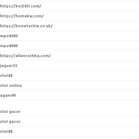
https://koi365l.com/
https://homekw.com/
https://knowtechie.co.uk/
mpo8080
mpo8080
https://allenrothhq.com/
jaguar33
slot88
slot online
agam99
slot gacor
slot gacor
slot88