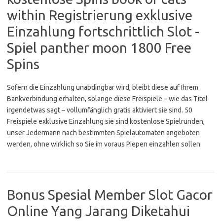
within Registrierung exklusive
Einzahlung fortschrittlich Slot -
Spiel panther moon 1800 Free
Spins
Sofern die Einzahlung unabdingbar wird, bleibt diese auf Ihrem
Bankverbindung erhalten, solange diese Freispiele – wie das Titel
irgendetwas sagt – vollumfänglich gratis aktiviert sie sind. 50
Freispiele exklusive Einzahlung sie sind kostenlose Spielrunden,
unser Jedermann nach bestimmten Spielautomaten angeboten
werden, ohne wirklich so Sie im voraus Piepen einzahlen sollen.
Bonus Spesial Member Slot Gacor
Online Yang Jarang Diketahui