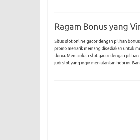
Ragam Bonus yang Vira
Situs slot online gacor dengan pilihan bonu
promo menarik memang disediakan untuk men
dunia. Memainkan slot gacor dengan pilihan b
judi slot yang ingin menjalankan hobi ini. Ba