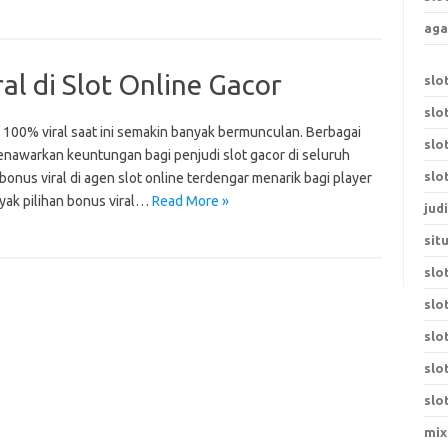
ag
l di Slot Online Gacor
slo
slo
s 100% viral saat ini semakin banyak bermunculan. Berbagai
slo
awarkan keuntungan bagi penjudi slot gacor di seluruh
slo
onus viral di agen slot online terdengar menarik bagi player
nyak pilihan bonus viral…
Read More »
jud
sit
slo
slo
slo
slo
slo
mix