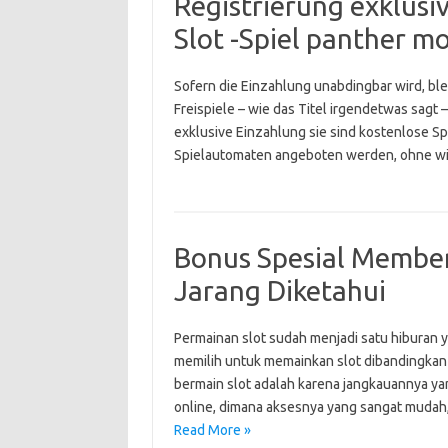
Registrierung exklusiv
Slot -Spiel panther m
Sofern die Einzahlung unabdingbar wird, ble
Freispiele – wie das Titel irgendetwas sagt – 
exklusive Einzahlung sie sind kostenlose 
Spielautomaten angeboten werden, ohne wirk
Bonus Spesial Member
Jarang Diketahui
Permainan slot sudah menjadi satu hiburan y
memilih untuk memainkan slot dibandingkan
bermain slot adalah karena jangkauannya y
online, dimana aksesnya yang sangat mudah
Read More »