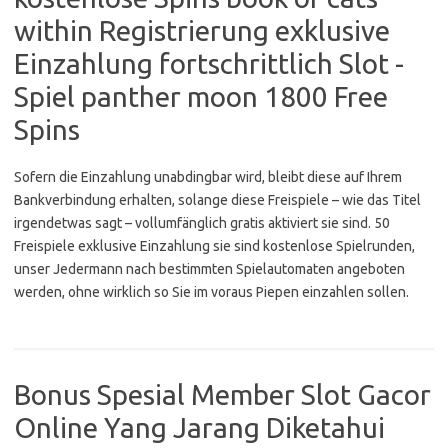
within Registrierung exklusive
Einzahlung fortschrittlich Slot -
Spiel panther moon 1800 Free
Spins
Sofern die Einzahlung unabdingbar wird, bleibt diese auf Ihrem
Bankverbindung erhalten, solange diese Freispiele – wie das Titel
irgendetwas sagt – vollumfänglich gratis aktiviert sie sind. 50
Freispiele exklusive Einzahlung sie sind kostenlose Spielrunden,
unser Jedermann nach bestimmten Spielautomaten angeboten
werden, ohne wirklich so Sie im voraus Piepen einzahlen sollen.
Bonus Spesial Member Slot Gacor
Online Yang Jarang Diketahui