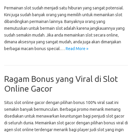
Permainan slot sudah menjadi satu hiburan yang sangat potensial.
Kini juga sudah banyak orang yang memilih untuk memainkan slot
dibandingkan permainan lainnya. Banyaknya orang yang
memutuskan untuk bermain slot adalah karena jangkauannya yang
sudah semakin mudah. Jika anda memainkan slot secara online,
dimana aksesnya yang sangat mudah, anda juga akan dimanjakan
berbagai macam bonus special.…
Read More »
Ragam Bonus yang Viral di Slot
Online Gacor
Situs slot online gacor dengan pilihan bonus 100% viral saat ini
semakin banyak bermunculan. Berbagai promo menarik memang
disediakan untuk menawarkan keuntungan bagi penjudi slot gacor
di seluruh dunia. Memainkan slot gacor dengan pilihan bonus viral di
agen slot online terdengar menarik bagi player judi slot yang ingin