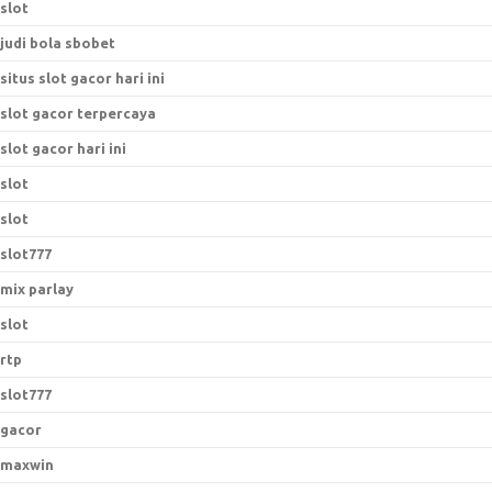
slot
judi bola sbobet
situs slot gacor hari ini
slot gacor terpercaya
slot gacor hari ini
slot
slot
slot777
mix parlay
slot
rtp
slot777
gacor
maxwin