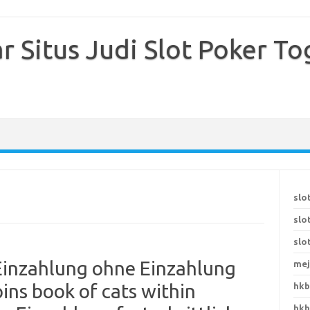
ar Situs Judi Slot Poker To
slo
slo
slo
 Einzahlung ohne Einzahlung
mej
ins book of cats within
hk
hk