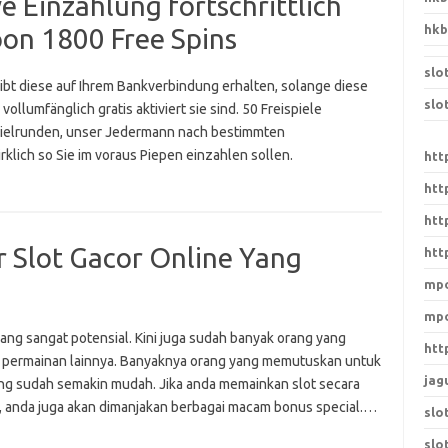
e Einzahlung fortschrittlich
hk
oon 1800 Free Spins
slo
ibt diese auf Ihrem Bankverbindung erhalten, solange diese
slo
vollumfänglich gratis aktiviert sie sind. 50 Freispiele
Spielrunden, unser Jedermann nach bestimmten
lich so Sie im voraus Piepen einzahlen sollen.
htt
htt
htt
 Slot Gacor Online Yang
htt
mp
mp
ang sangat potensial. Kini juga sudah banyak orang yang
htt
 permainan lainnya. Banyaknya orang yang memutuskan untuk
jag
ang sudah semakin mudah. Jika anda memainkan slot secara
, anda juga akan dimanjakan berbagai macam bonus special.…
slo
slo