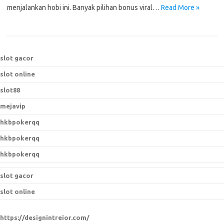
menjalankan hobi ini. Banyak pilihan bonus viral…
Read More »
slot gacor
slot online
slot88
mejavip
hkbpokerqq
hkbpokerqq
hkbpokerqq
slot gacor
slot online
https://designintreior.com/