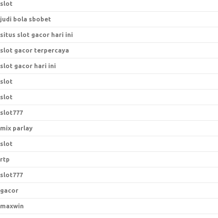
slot
judi bola sbobet
situs slot gacor hari ini
slot gacor terpercaya
slot gacor hari ini
slot
slot
slot777
mix parlay
slot
rtp
slot777
gacor
maxwin