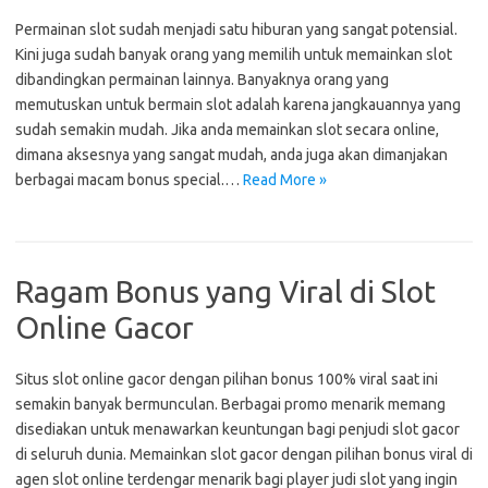
Permainan slot sudah menjadi satu hiburan yang sangat potensial.
Kini juga sudah banyak orang yang memilih untuk memainkan slot
dibandingkan permainan lainnya. Banyaknya orang yang
memutuskan untuk bermain slot adalah karena jangkauannya yang
sudah semakin mudah. Jika anda memainkan slot secara online,
dimana aksesnya yang sangat mudah, anda juga akan dimanjakan
berbagai macam bonus special.…
Read More »
Ragam Bonus yang Viral di Slot
Online Gacor
Situs slot online gacor dengan pilihan bonus 100% viral saat ini
semakin banyak bermunculan. Berbagai promo menarik memang
disediakan untuk menawarkan keuntungan bagi penjudi slot gacor
di seluruh dunia. Memainkan slot gacor dengan pilihan bonus viral di
agen slot online terdengar menarik bagi player judi slot yang ingin