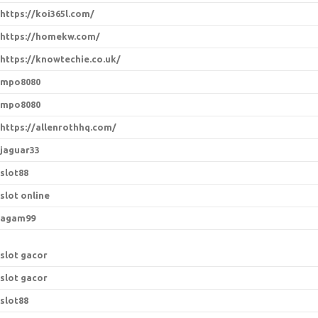
https://koi365l.com/
https://homekw.com/
https://knowtechie.co.uk/
mpo8080
mpo8080
https://allenrothhq.com/
jaguar33
slot88
slot online
agam99
slot gacor
slot gacor
slot88