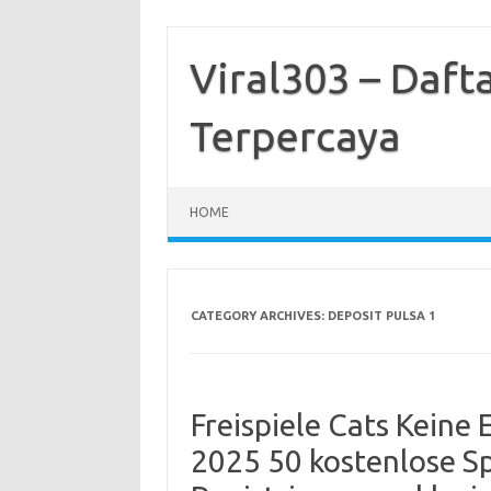
Skip
to
content
Viral303 – Daft
Terpercaya
HOME
CATEGORY ARCHIVES:
DEPOSIT PULSA 1
Freispiele Cats Keine
2025 50 kostenlose Sp