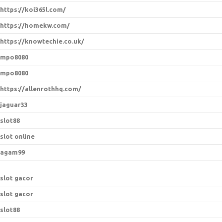
https://koi365l.com/
https://homekw.com/
https://knowtechie.co.uk/
mpo8080
mpo8080
https://allenrothhq.com/
jaguar33
slot88
slot online
agam99
slot gacor
slot gacor
slot88