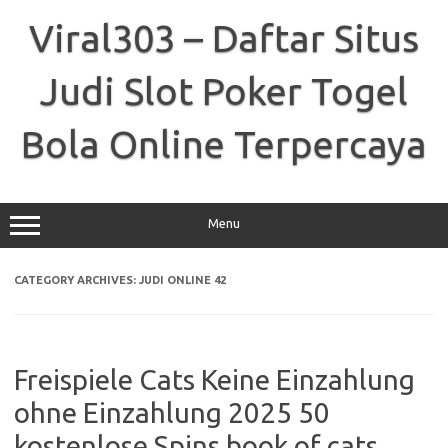
Skip
to
Viral303 – Daftar Situs
content
Judi Slot Poker Togel
Bola Online Terpercaya
Menu
CATEGORY ARCHIVES:
JUDI ONLINE 42
Freispiele Cats Keine Einzahlung
ohne Einzahlung 2025 50
kostenlose Spins book of cats