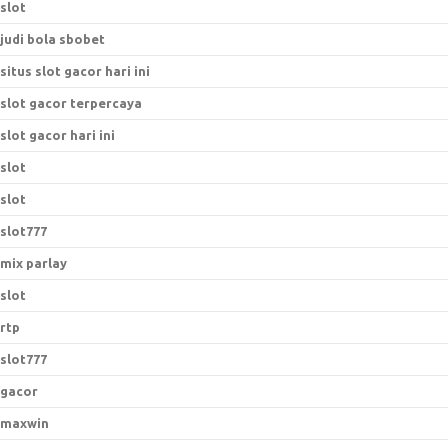
slot
judi bola sbobet
situs slot gacor hari ini
slot gacor terpercaya
slot gacor hari ini
slot
slot
slot777
mix parlay
slot
rtp
slot777
gacor
maxwin