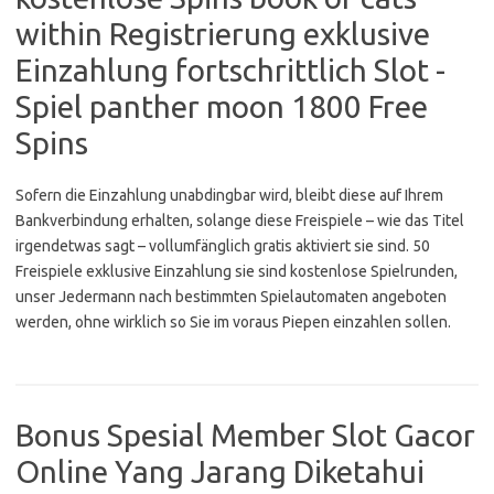
within Registrierung exklusive
Einzahlung fortschrittlich Slot -
Spiel panther moon 1800 Free
Spins
Sofern die Einzahlung unabdingbar wird, bleibt diese auf Ihrem
Bankverbindung erhalten, solange diese Freispiele – wie das Titel
irgendetwas sagt – vollumfänglich gratis aktiviert sie sind. 50
Freispiele exklusive Einzahlung sie sind kostenlose Spielrunden,
unser Jedermann nach bestimmten Spielautomaten angeboten
werden, ohne wirklich so Sie im voraus Piepen einzahlen sollen.
Bonus Spesial Member Slot Gacor
Online Yang Jarang Diketahui