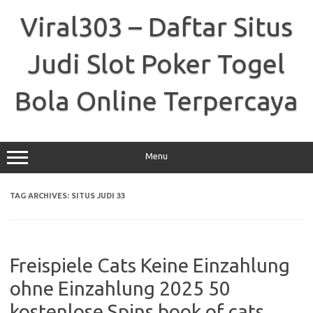
Skip
to
Viral303 – Daftar Situs
content
Judi Slot Poker Togel
Bola Online Terpercaya
Menu
TAG ARCHIVES:
SITUS JUDI 33
Freispiele Cats Keine Einzahlung
ohne Einzahlung 2025 50
kostenlose Spins book of cats