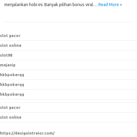
menjalankan hobi ini. Banyak pilihan bonus viral…
Read More »
slot gacor
slot online
slot88
mejavip
hkbpokerqq
hkbpokerqq
hkbpokerqq
slot gacor
slot online
https://designintreior.com/