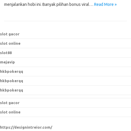
menjalankan hobi ini. Banyak pilihan bonus viral…
Read More »
slot gacor
slot online
slot88
mejavip
hkbpokerqq
hkbpokerqq
hkbpokerqq
slot gacor
slot online
https://designintreior.com/