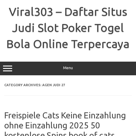
Skip
to
Viral303 – Daftar Situs
content
Judi Slot Poker Togel
Bola Online Terpercaya
Menu
CATEGORY ARCHIVES:
AGEN JUDI 27
Freispiele Cats Keine Einzahlung
ohne Einzahlung 2025 50
kostenlose Spins book of cats