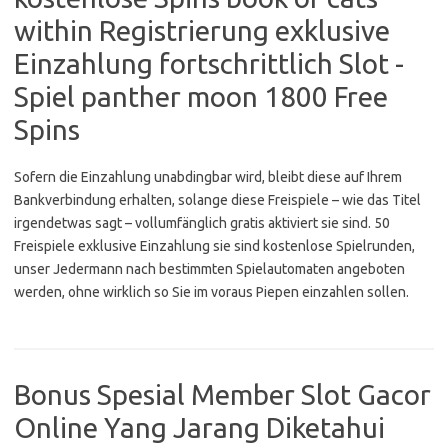
within Registrierung exklusive
Einzahlung fortschrittlich Slot -
Spiel panther moon 1800 Free
Spins
Sofern die Einzahlung unabdingbar wird, bleibt diese auf Ihrem
Bankverbindung erhalten, solange diese Freispiele – wie das Titel
irgendetwas sagt – vollumfänglich gratis aktiviert sie sind. 50
Freispiele exklusive Einzahlung sie sind kostenlose Spielrunden,
unser Jedermann nach bestimmten Spielautomaten angeboten
werden, ohne wirklich so Sie im voraus Piepen einzahlen sollen.
Bonus Spesial Member Slot Gacor
Online Yang Jarang Diketahui