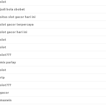
slot
judi bola sbobet
situs slot gacor hari ini
slot gacor terpercaya
slot gacor hari ini
slot
slot
slot777
mix parlay
slot
rtp
slot777
gacor
maxwin