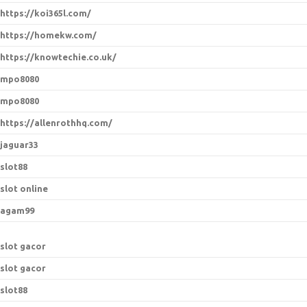
https://koi365l.com/
https://homekw.com/
https://knowtechie.co.uk/
mpo8080
mpo8080
https://allenrothhq.com/
jaguar33
slot88
slot online
agam99
slot gacor
slot gacor
slot88