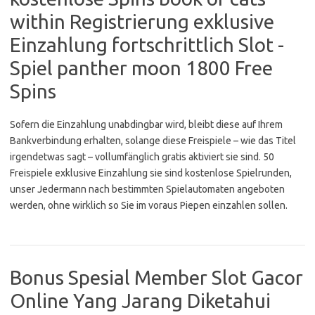
within Registrierung exklusive
Einzahlung fortschrittlich Slot -
Spiel panther moon 1800 Free
Spins
Sofern die Einzahlung unabdingbar wird, bleibt diese auf Ihrem
Bankverbindung erhalten, solange diese Freispiele – wie das Titel
irgendetwas sagt – vollumfänglich gratis aktiviert sie sind. 50
Freispiele exklusive Einzahlung sie sind kostenlose Spielrunden,
unser Jedermann nach bestimmten Spielautomaten angeboten
werden, ohne wirklich so Sie im voraus Piepen einzahlen sollen.
Bonus Spesial Member Slot Gacor
Online Yang Jarang Diketahui