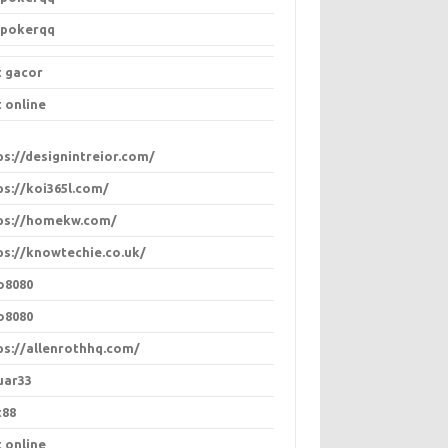
bpokerqq
t gacor
t online
ps://designintreior.com/
ps://koi365l.com/
ps://homekw.com/
ps://knowtechie.co.uk/
o8080
o8080
ps://allenrothhq.com/
uar33
t88
t online