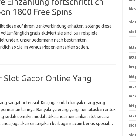
e Einzahlung fortschrittlich
hk
oon 1800 Free Spins
slo
ibt diese auf Ihrem Bankverbindung erhalten, solange diese
slo
vollumfänglich gratis aktiviert sie sind. 50 Freispiele
Spielrunden, unser Jedermann nach bestimmten
lich so Sie im voraus Piepen einzahlen sollen.
htt
htt
htt
 Slot Gacor Online Yang
htt
mp
mp
ang sangat potensial. Kini juga sudah banyak orang yang
htt
 permainan lainnya. Banyaknya orang yang memutuskan untuk
jag
ang sudah semakin mudah. Jika anda memainkan slot secara
, anda juga akan dimanjakan berbagai macam bonus special.…
slo
slo