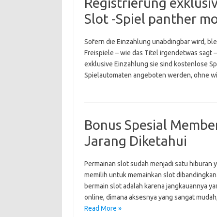
Registrierung exklusiv
Slot -Spiel panther m
Sofern die Einzahlung unabdingbar wird, ble
Freispiele – wie das Titel irgendetwas sagt – 
exklusive Einzahlung sie sind kostenlose 
Spielautomaten angeboten werden, ohne wirk
Bonus Spesial Member
Jarang Diketahui
Permainan slot sudah menjadi satu hiburan y
memilih untuk memainkan slot dibandingkan
bermain slot adalah karena jangkauannya y
online, dimana aksesnya yang sangat mudah
Read More »