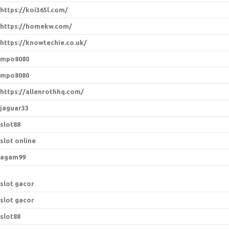
https://koi365l.com/
https://homekw.com/
https://knowtechie.co.uk/
mpo8080
mpo8080
https://allenrothhq.com/
jaguar33
slot88
slot online
agam99
slot gacor
slot gacor
slot88