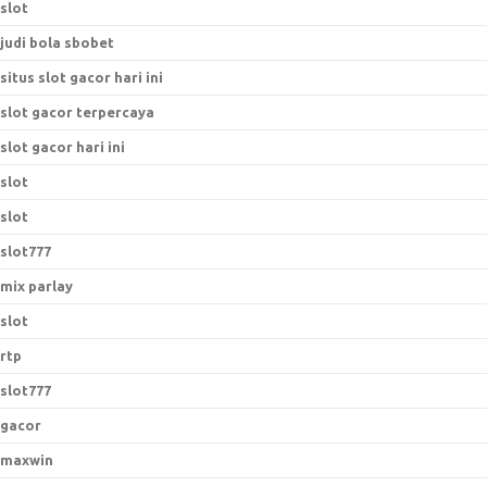
slot
judi bola sbobet
situs slot gacor hari ini
slot gacor terpercaya
slot gacor hari ini
slot
slot
slot777
mix parlay
slot
rtp
slot777
gacor
maxwin