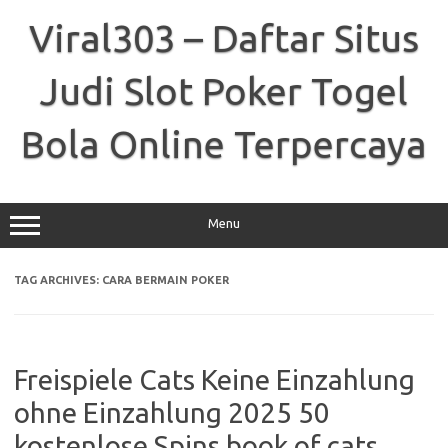
Skip
to
Viral303 – Daftar Situs
content
Judi Slot Poker Togel
Bola Online Terpercaya
Menu
TAG ARCHIVES:
CARA BERMAIN POKER
Freispiele Cats Keine Einzahlung
ohne Einzahlung 2025 50
kostenlose Spins book of cats