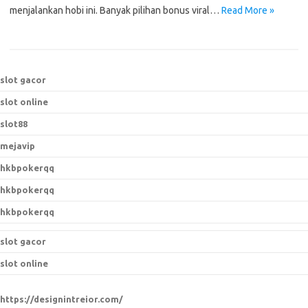
menjalankan hobi ini. Banyak pilihan bonus viral…
Read More »
slot gacor
slot online
slot88
mejavip
hkbpokerqq
hkbpokerqq
hkbpokerqq
slot gacor
slot online
https://designintreior.com/