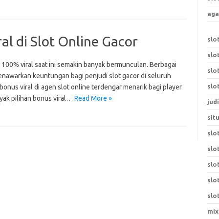
ag
l di Slot Online Gacor
slo
slo
s 100% viral saat ini semakin banyak bermunculan. Berbagai
slo
awarkan keuntungan bagi penjudi slot gacor di seluruh
slo
onus viral di agen slot online terdengar menarik bagi player
nyak pilihan bonus viral…
Read More »
jud
sit
slo
slo
slo
slo
slo
mix