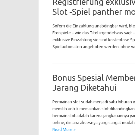
Registrierung exklusiv
Slot -Spiel panther m
Sofern die Einzahlung unabdingbar wird, ble
Freispiele – wie das Titel irgendetwas sagt – 
exklusive Einzahlung sie sind kostenlose 
Spielautomaten angeboten werden, ohne wirk
Bonus Spesial Member
Jarang Diketahui
Permainan slot sudah menjadi satu hiburan y
memilih untuk memainkan slot dibandingkan
bermain slot adalah karena jangkauannya y
online, dimana aksesnya yang sangat mudah
Read More »