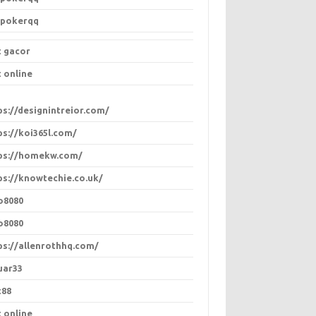
bpokerqq
t gacor
t online
ps://designintreior.com/
ps://koi365l.com/
ps://homekw.com/
ps://knowtechie.co.uk/
o8080
o8080
ps://allenrothhq.com/
uar33
t88
t online