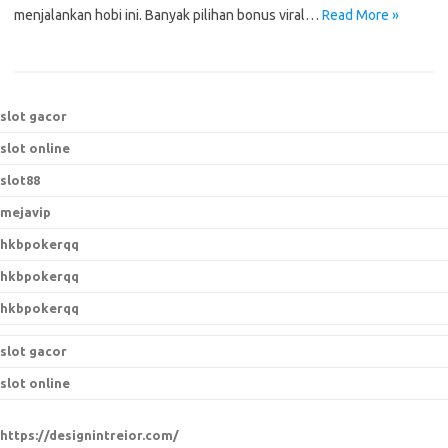
menjalankan hobi ini. Banyak pilihan bonus viral…
Read More »
slot gacor
slot online
slot88
mejavip
hkbpokerqq
hkbpokerqq
hkbpokerqq
slot gacor
slot online
https://designintreior.com/