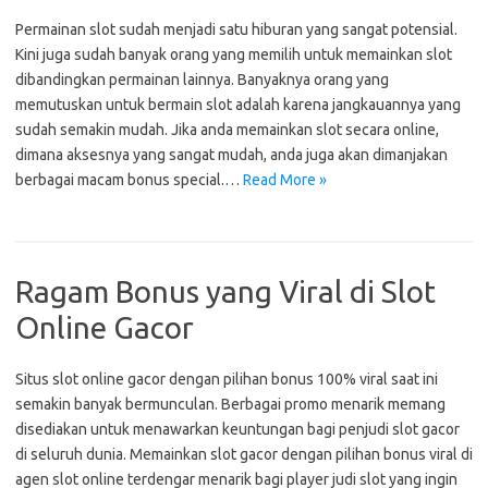
Permainan slot sudah menjadi satu hiburan yang sangat potensial.
Kini juga sudah banyak orang yang memilih untuk memainkan slot
dibandingkan permainan lainnya. Banyaknya orang yang
memutuskan untuk bermain slot adalah karena jangkauannya yang
sudah semakin mudah. Jika anda memainkan slot secara online,
dimana aksesnya yang sangat mudah, anda juga akan dimanjakan
berbagai macam bonus special.…
Read More »
Ragam Bonus yang Viral di Slot
Online Gacor
Situs slot online gacor dengan pilihan bonus 100% viral saat ini
semakin banyak bermunculan. Berbagai promo menarik memang
disediakan untuk menawarkan keuntungan bagi penjudi slot gacor
di seluruh dunia. Memainkan slot gacor dengan pilihan bonus viral di
agen slot online terdengar menarik bagi player judi slot yang ingin