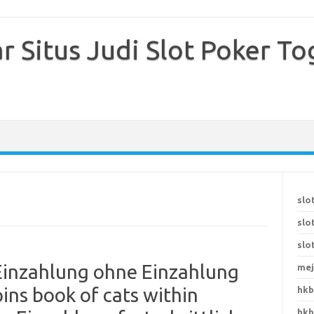
ar Situs Judi Slot Poker To
slo
slo
slo
 Einzahlung ohne Einzahlung
mej
ins book of cats within
hk
hk