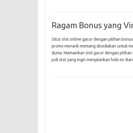
Ragam Bonus yang Vira
Situs slot online gacor dengan pilihan bonu
promo menarik memang disediakan untuk men
dunia. Memainkan slot gacor dengan pilihan b
judi slot yang ingin menjalankan hobi ini. Ba