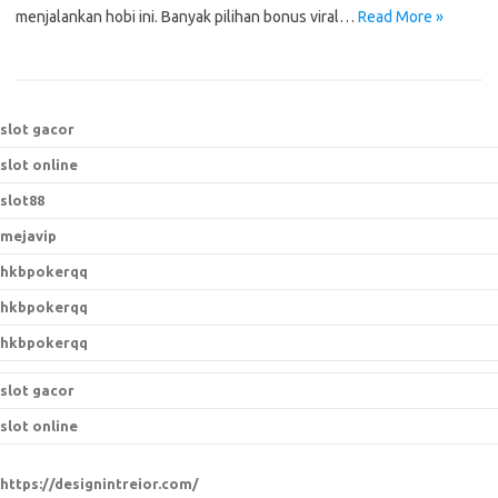
menjalankan hobi ini. Banyak pilihan bonus viral…
Read More »
slot gacor
slot online
slot88
mejavip
hkbpokerqq
hkbpokerqq
hkbpokerqq
slot gacor
slot online
https://designintreior.com/