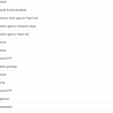
slot
judi bola sbobet
situs slot gacor hari ini
slot gacor terpercaya
slot gacor hari ini
slot
slot
slot777
mix parlay
slot
rtp
slot777
gacor
maxwin