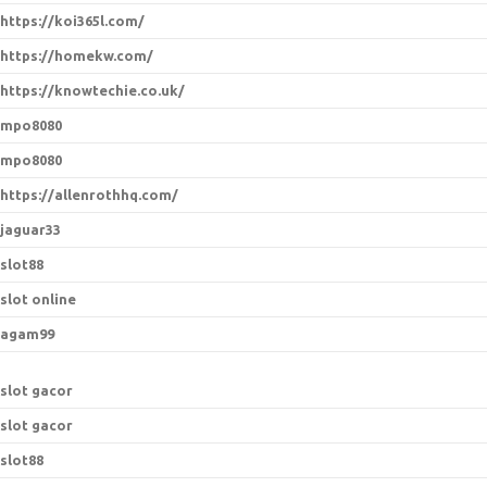
https://koi365l.com/
https://homekw.com/
https://knowtechie.co.uk/
mpo8080
mpo8080
https://allenrothhq.com/
jaguar33
slot88
slot online
agam99
slot gacor
slot gacor
slot88