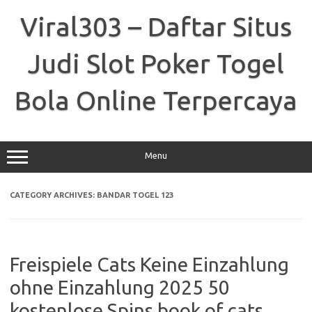
Skip
to
Viral303 – Daftar Situs
content
Judi Slot Poker Togel
Bola Online Terpercaya
Menu
CATEGORY ARCHIVES:
BANDAR TOGEL 123
Freispiele Cats Keine Einzahlung
ohne Einzahlung 2025 50
kostenlose Spins book of cats