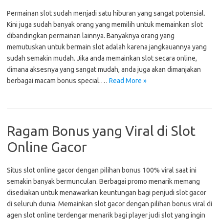
Permainan slot sudah menjadi satu hiburan yang sangat potensial.
Kini juga sudah banyak orang yang memilih untuk memainkan slot
dibandingkan permainan lainnya. Banyaknya orang yang
memutuskan untuk bermain slot adalah karena jangkauannya yang
sudah semakin mudah. Jika anda memainkan slot secara online,
dimana aksesnya yang sangat mudah, anda juga akan dimanjakan
berbagai macam bonus special.…
Read More »
Ragam Bonus yang Viral di Slot
Online Gacor
Situs slot online gacor dengan pilihan bonus 100% viral saat ini
semakin banyak bermunculan. Berbagai promo menarik memang
disediakan untuk menawarkan keuntungan bagi penjudi slot gacor
di seluruh dunia. Memainkan slot gacor dengan pilihan bonus viral di
agen slot online terdengar menarik bagi player judi slot yang ingin