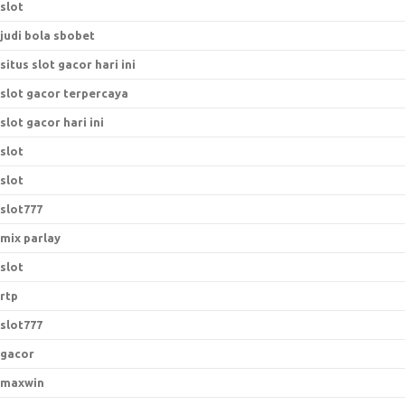
slot
judi bola sbobet
situs slot gacor hari ini
slot gacor terpercaya
slot gacor hari ini
slot
slot
slot777
mix parlay
slot
rtp
slot777
gacor
maxwin