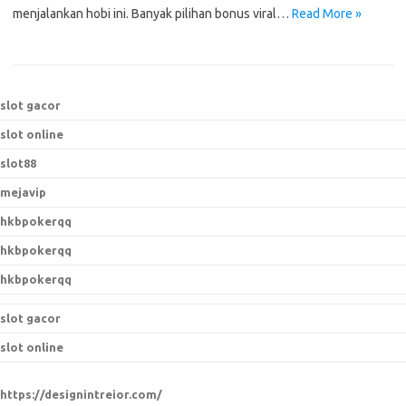
menjalankan hobi ini. Banyak pilihan bonus viral…
Read More »
slot gacor
slot online
slot88
mejavip
hkbpokerqq
hkbpokerqq
hkbpokerqq
slot gacor
slot online
https://designintreior.com/