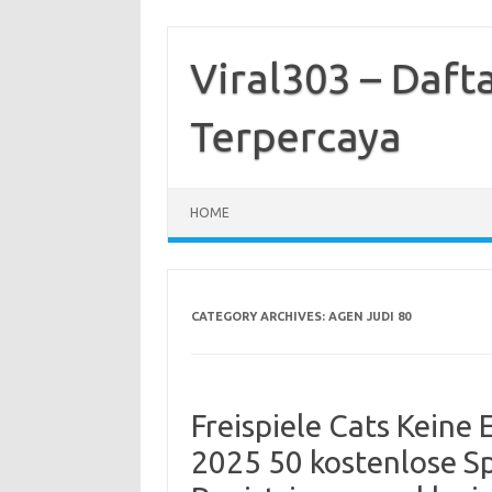
Skip
to
content
Viral303 – Daft
Terpercaya
HOME
CATEGORY ARCHIVES:
AGEN JUDI 80
Freispiele Cats Keine
2025 50 kostenlose Sp