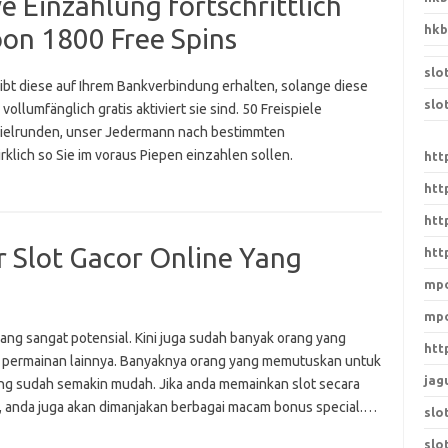
e Einzahlung fortschrittlich
hk
oon 1800 Free Spins
slo
ibt diese auf Ihrem Bankverbindung erhalten, solange diese
slo
vollumfänglich gratis aktiviert sie sind. 50 Freispiele
Spielrunden, unser Jedermann nach bestimmten
lich so Sie im voraus Piepen einzahlen sollen.
htt
htt
htt
 Slot Gacor Online Yang
htt
mp
mp
ang sangat potensial. Kini juga sudah banyak orang yang
htt
 permainan lainnya. Banyaknya orang yang memutuskan untuk
jag
ang sudah semakin mudah. Jika anda memainkan slot secara
, anda juga akan dimanjakan berbagai macam bonus special.…
slo
slo