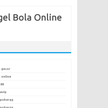
gel Bola Online
t gacor
t online
t88
avip
bpokerqq
bpokerqq