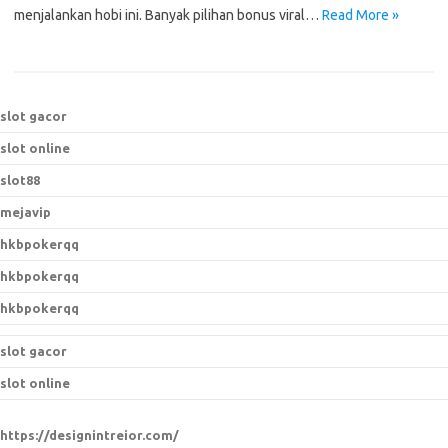
menjalankan hobi ini. Banyak pilihan bonus viral…
Read More »
slot gacor
slot online
slot88
mejavip
hkbpokerqq
hkbpokerqq
hkbpokerqq
slot gacor
slot online
https://designintreior.com/